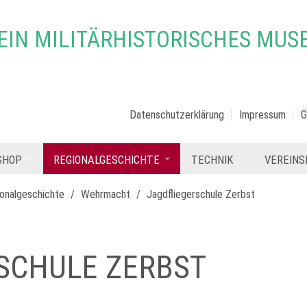
IN MILITÄRHISTORISCHES MUSE
Datenschutzerklärung
Impressum
G
SHOP
REGIONALGESCHICHTE
TECHNIK
VEREINS
onalgeschichte
/
Wehrmacht
/
Jagdfliegerschule Zerbst
SCHULE ZERBST