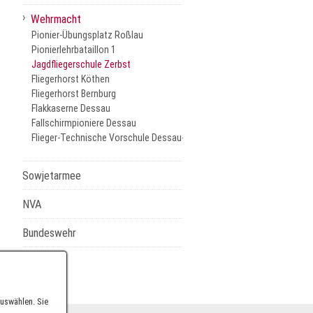
›
Wehrmacht
Pionier-Übungsplatz Roßlau
Pionierlehrbataillon 1
Jagdfliegerschule Zerbst
Fliegerhorst Köthen
Fliegerhorst Bernburg
Flakkaserne Dessau
Fallschirmpioniere Dessau
Flieger-Technische Vorschule Dessau-Alten
Sowjetarmee
NVA
Bundeswehr
auswählen. Sie